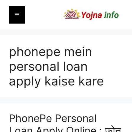
Skip
to
Menu
content
phonepe mein
personal loan
apply kaise kare
PhonePe Personal
Loan Apply Online : फ़ोन