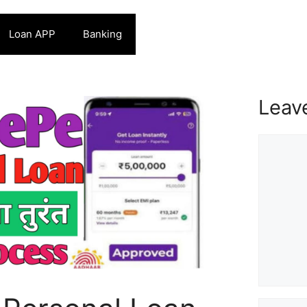
Loan APP
Banking
Leav
Commen
Name