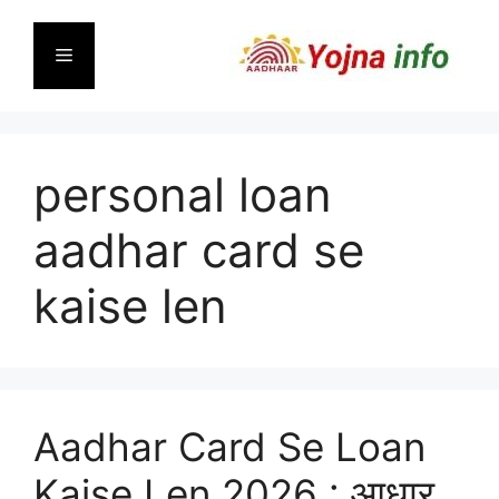
Skip
to
Menu
content
personal loan
aadhar card se
kaise len
Aadhar Card Se Loan
Kaise Len 2026 : आधार