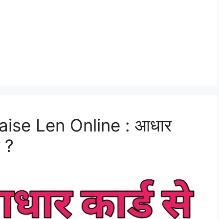
ise Len Online : आधार
न ?