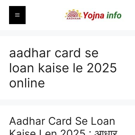
Skip
to
Menu
content
aadhar card se
loan kaise le 2025
online
Aadhar Card Se Loan
Kaise Len 2025 : आधार