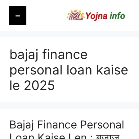
Skip
to
Menu
content
bajaj finance
personal loan kaise
le 2025
Bajaj Finance Personal
Loan Kaise Len : बजाज