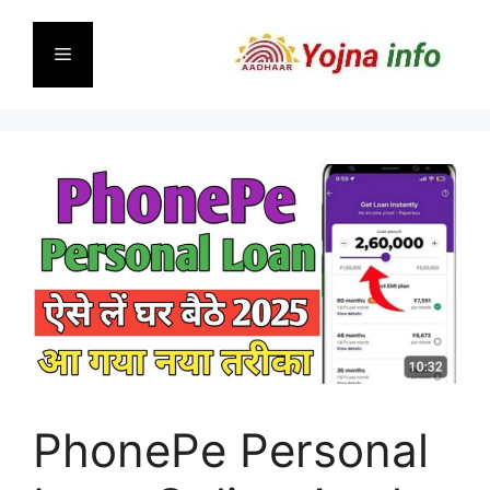
Skip
to
Menu
content
PhonePe Personal