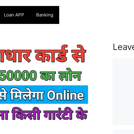
Loan APP
Banking
Leav
Commen
Name