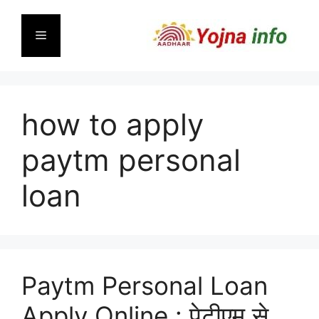
Skip
to
Menu
content
how to apply
paytm personal
loan
Paytm Personal Loan
Apply Online : पेटीएम से