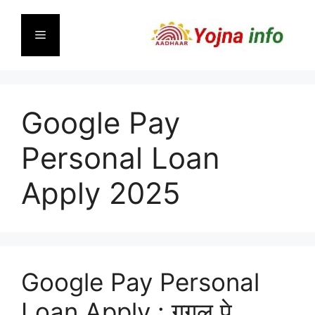
Skip
to
Menu
content
Google Pay
Personal Loan
Apply 2025
Google Pay Personal
Loan Apply : गूगल पे