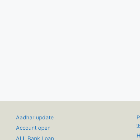
Aadhar update
P
प
Account open
H
ALL Bank Loan