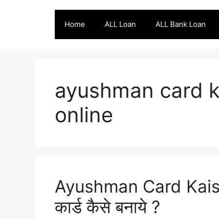
Skip
to
Home
ALL Loan
ALL Bank Loan
content
ayushman card k
online
Ayushman Card Kaise
कार्ड कैसे बनाये ?