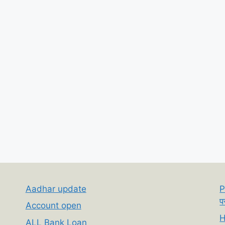
Aadhar update
P
प
Account open
H
ALL Bank Loan