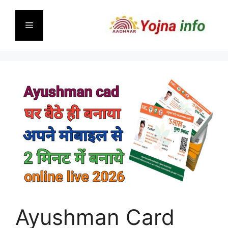
Skip
to
Menu
content
Ayushman Card