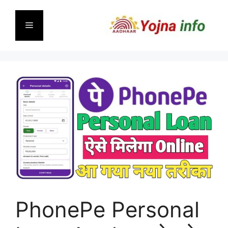
Skip
to
Menu
content
PhonePe Personal