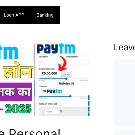
Loan APP
Banking
Leav
Commen
e Personal
Name