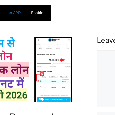
Loan APP
Banking
Leav
Commen
Name