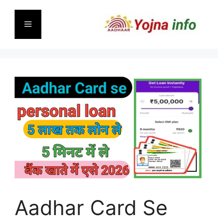
Skip
to
Menu
content
Aadhar Card Se