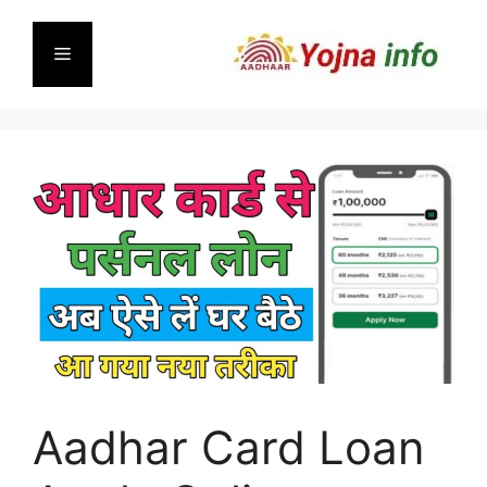
Skip
to
Menu
content
Aadhar Card Loan