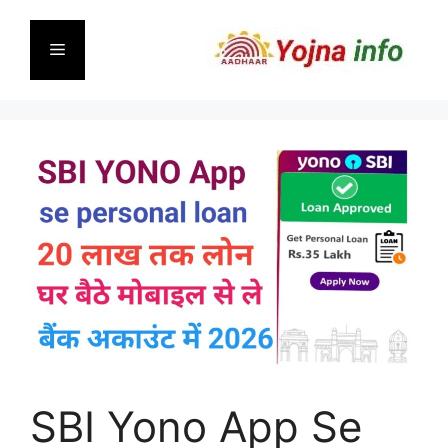
Skip
to
Menu
content
SBI Yono App Se