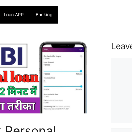
Loan APP
Banking
Leav
Commen
 Personal
Name