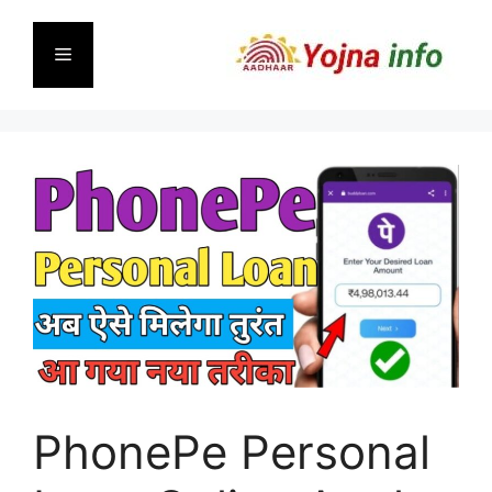
Skip
to
Menu
content
PhonePe Personal