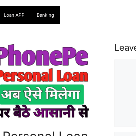
Loan APP
Banking
Leav
Commen
Name