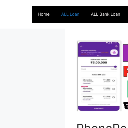
Skip
to
Home
ALL Loan
ALL Bank Loan
content