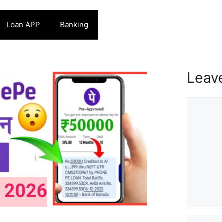
Loan APP
Banking
Leav
Commen
Name