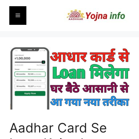
Skip
to
Menu
content
Aadhar Card Se