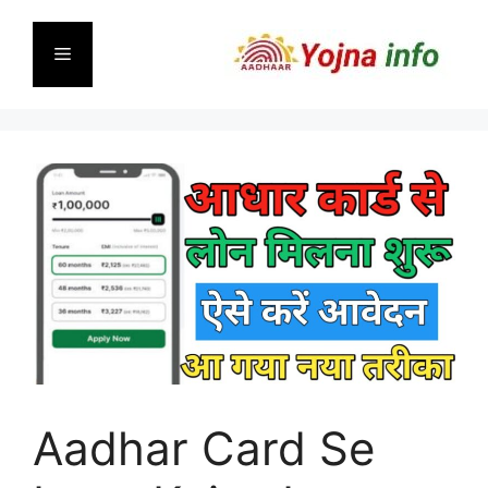
Skip
to
Menu
content
Aadhar Card Se