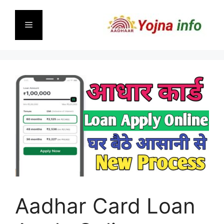
Skip
to
Menu
content
Aadhar Card Loan